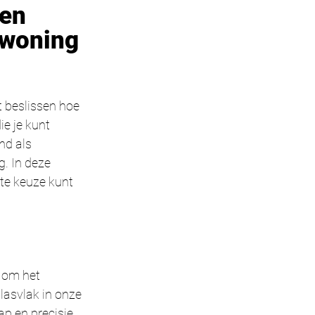
en 
 woning 
 beslissen hoe 
e je kunt 
nd als 
g. In deze 
te keuze kunt 
 om het 
lasvlak in onze 
p en precisie 