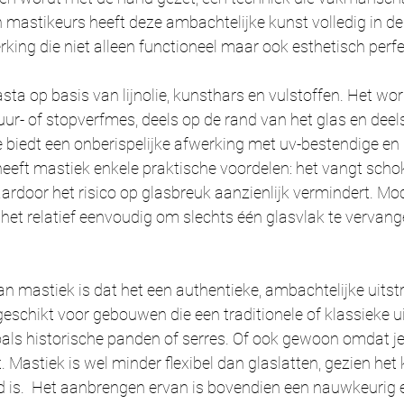
 mastikeurs heeft deze ambachtelijke kunst volledig in de
rking die niet alleen functioneel maar ook esthetisch perfec
sta op basis van lijnolie, kunsthars en vulstoffen. Het wo
ur- of stopverfmes, deels op de rand van het glas en deels
 biedt een onberispelijke afwerking met uv-bestendige en 
heeft mastiek enkele praktische voordelen: het vangt scho
ardoor het risico op glasbreuk aanzienlijk vermindert. Moc
s het relatief eenvoudig om slechts één glasvlak te vervang
n mastiek is dat het een authentieke, ambachtelijke uitstra
eschikt voor gebouwen die een traditionele of klassieke ui
ls historische panden of serres. Of ook gewoon omdat je
t. Mastiek is wel minder flexibel dan glaslatten, gezien het 
d is.  Het aanbrengen ervan is bovendien een nauwkeurig e