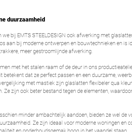
rne duurzaamheid
n we bij EMTS STEELDESIGN ook afwerking met glaslatten
os aan bij moderne ontwerpen en bouwtechnieken en is id
trakkere, meer gestroomlijnde afwerking.
men met het stalen raam of de deur in ons productieateli
it betekent dat ze perfect passen en een duurzame, weerb
vergelijking met mastiek zijn glaslatten flexibeler qua kleu
. Ze zijn ook beter bestand tegen de elementen, waardoor
sschien minder ambachtelijk aandoen, bieden ze wel de v
uurzaamheid. Ze zijn ideaal voor moderne woningen en c
naliteit en onderhoudsgemak hoog in het vaandel staan.