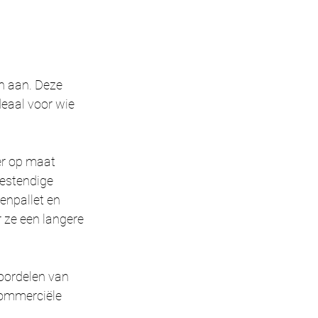
 aan. Deze 
eaal voor wie 
er op maat 
estendige 
renpallet en 
 ze een langere 
oordelen van 
ommerciële 