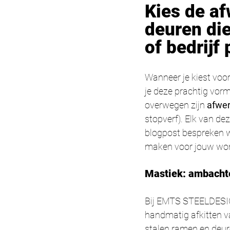
Kies de af
deuren die
of bedrijf 
Wanneer je kiest voo
je deze prachtig vor
overwegen zijn 
afwer
stopverf). Elk van de
blogpost bespreken w
maken voor jouw woni
Mastiek: ambachte
Bij EMTS STEELDESIGN
handmatig afkitten va
stalen ramen en deur