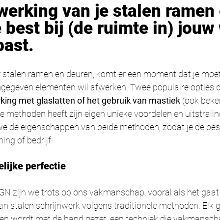
werking van je stalen ramen 
 best bij (de ruimte in) jouw
past. 
r stalen ramen en deuren, komt er een moment dat je moet
mgegeven elementen wil afwerken. Twee populaire opties di
king met glaslatten of het gebruik van mastiek
 (ook beke
ze methoden heeft zijn eigen unieke voordelen en uitstralin
e de eigenschappen van beide methoden, zodat je de bes
ng of bedrijf.
lijke perfectie
 zijn we trots op ons vakmanschap, vooral als het gaat
n stalen schrijnwerk volgens traditionele methoden. Elk g
en wordt met de hand gezet, een techniek die vakmanscha