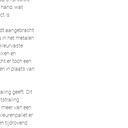
 hand, wat 
t is.
rdt aangebracht 
 in het metalen 
kleurvaste 
kken en 
ht er toch een 
en in plaats van 
ling geeft. Dit 
tstraling 
 meer van een 
kleurenpallet er 
n tijdrovend 